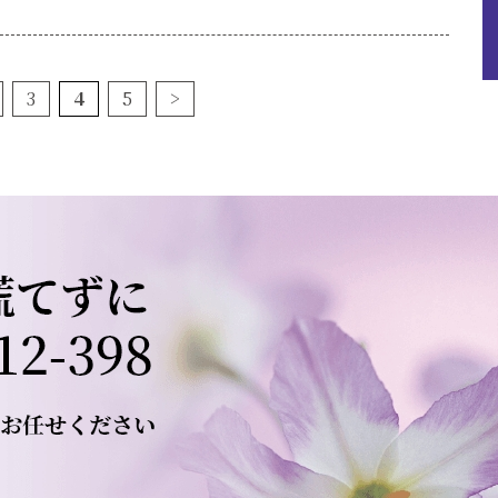
3
4
5
>